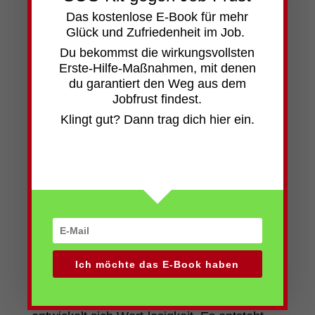
Das kostenlose
E-Book für mehr
Glück und Zufriedenheit im Job.
Du bekommst die wirkungsvollsten
Selbstmitgefühl statt
Erste-Hilfe-Maßnahmen,
mit denen
Selbstkritik – die Basis für
du garantiert den Weg aus dem
Jobfrust findest.
Wertschätzung
Klingt gut? Dann trag dich hier ein.
Übertriebene Selbstkritik ist leider
gesellschaftlich hoch angesehen, weil sie
suggeriert, der Betreffende arbeite hart, um
aus sich einen besseren Menschen zu
machen. In der Regel erzeugt sie aber
Selbstzweifel und Minderwertigkeitsgefühle
und kann im schlimmsten Fall zu
Depressionen führen.
Ich möchte das E-Book haben
Statt einem Gefühl der Wertschätzung