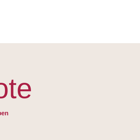
ote
eben