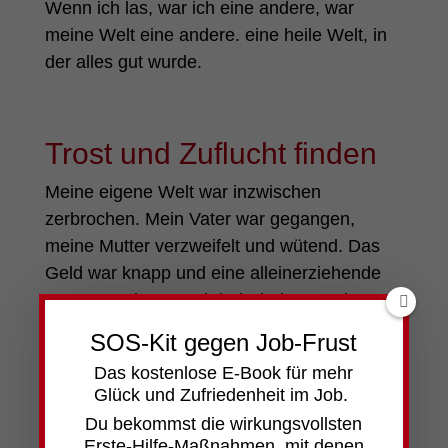
Wenn ich las, war ich eine andere, war
meine Welt eine andere. eine heile Welt, in
der alles gut wurde.
Trost und Zuflucht finden
Meine eigene Welt war inzwischen
zerbrochen. Mein Vater war gegangen,
meine Mutter verzweifelt und wütend. Das
Geld war knapp und eine alleinerziehende
Frau, gerade 30 und drei Kinder, wurde von
der Umwelt misstrauisch beobachtet.
SOS-Kit gegen Job-Frust
Ich war schon immer ein Papakind und
Das kostenlose
E-Book für mehr
Glück und Zufriedenheit im Job.
vermisste ihn, obwohl er nie ein richtiger
Du bekommst die wirkungsvollsten
Papa gewesen war. Meine Mutter hasste
Erste-Hilfe-Maßnahmen,
mit denen